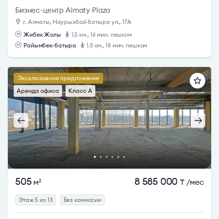
Бизнес-центр Almaty Plaza
г. Алматы, Наурызбай батыра ул., 17А
Жибек Жолы
1.5 км., 16 мин. пешком
Райымбек-батыра
1.5 км., 18 мин. пешком
Эксклюзивное предложение
Аренда офиса
Класс A
505
8 585 000
м
₸
/мес
2
Этаж 5 из 13
Без комиссии