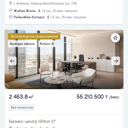
г. Алматы, Наурызбай батыра ул., 17А
Жибек Жолы
1.5 км., 16 мин. пешком
Райымбек-батыра
1.5 км., 18 мин. пешком
Эксклюзивное предложение
Аренда офиса
Класс A
2 453.8
55 210 500
м
₸
/мес
2
Без комиссии
Бизнес-центр Hilton 5*