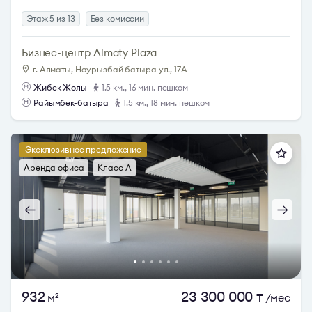
Этаж 5 из 13
Без комиссии
Бизнес-центр Almaty Plaza
г. Алматы, Наурызбай батыра ул., 17А
Жибек Жолы
1.5 км., 16 мин. пешком
Райымбек-батыра
1.5 км., 18 мин. пешком
Эксклюзивное предложение
Аренда офиса
Класс A
932
23 300 000
м
₸
/мес
2