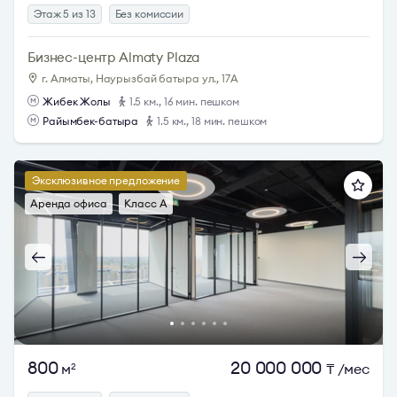
Этаж 5 из 13
Без комиссии
Бизнес-центр Almaty Plaza
г. Алматы, Наурызбай батыра ул., 17А
Жибек Жолы
1.5 км., 16 мин. пешком
Райымбек-батыра
1.5 км., 18 мин. пешком
Эксклюзивное предложение
Аренда офиса
Класс A
800
20 000 000
м
₸
/мес
2