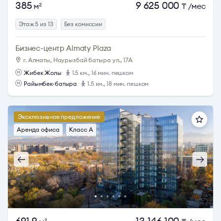
385
9 625 000
м
₸
/мес
2
Этаж 5 из 13
Без комиссии
Бизнес-центр Almaty Plaza
г. Алматы, Наурызбай батыра ул., 17А
Жибек Жолы
1.5 км., 16 мин. пешком
Райымбек-батыра
1.5 км., 18 мин. пешком
Эксклюзивное предложение
Аренда офиса
Класс A
691.9
13 146 100
2