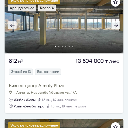
Эксклюзивное предложение
Аренда офиса
Класс A
812
13 804 000
м
₸
/мес
2
Этаж 5 из 13
Без комиссии
Бизнес-центр Almaty Plaza
г. Алматы, Наурызбай батыра ул., 17А
Жибек Жолы
1.5 км., 16 мин. пешком
Райымбек-батыра
1.5 км., 18 мин. пешком
Эксклюзивное предложение