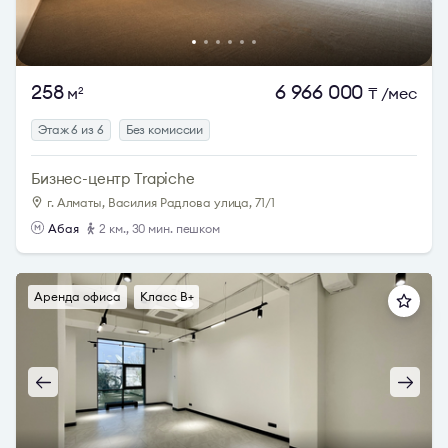
258
6 966 000
м
₸
/мес
2
Этаж 6 из 6
Без комиссии
Бизнес-центр Trapiche
г. Алматы, Василия Радлова улица, 71/1
Абая
2 км., 30 мин. пешком
Аренда офиса
Класс B+