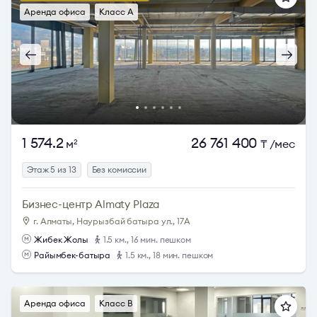
Аренда офиса
Класс A
1 574.2
26 761 400
м
₸
/мес
2
Этаж 5 из 13
Без комиссии
Бизнес-центр Almaty Plaza
г. Алматы, Наурызбай батыра ул., 17А
Жибек Жолы
1.5 км., 16 мин. пешком
Райымбек-батыра
1.5 км., 18 мин. пешком
Аренда офиса
Класс B