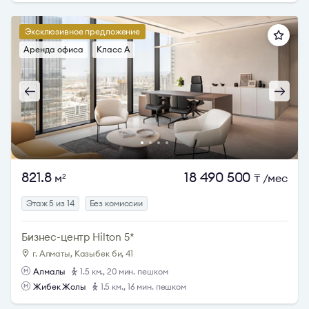
Эксклюзивное предложение
Аренда офиса
Класс A
821.8
18 490 500
м
₸
/мес
2
Этаж 5 из 14
Без комиссии
Бизнес-центр Hilton 5*
г. Алматы, Казыбек би, 41
Алмалы
1.5 км., 20 мин. пешком
Жибек Жолы
1.5 км., 16 мин. пешком