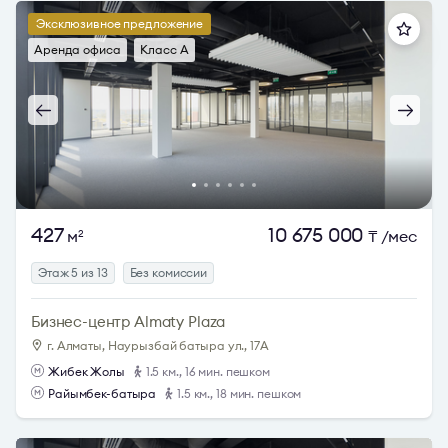
Эксклюзивное предложение
Аренда офиса
Класс A
427
10 675 000
м
₸
/мес
2
Этаж 5 из 13
Без комиссии
Бизнес-центр Almaty Plaza
г. Алматы, Наурызбай батыра ул., 17А
Жибек Жолы
1.5 км., 16 мин. пешком
Райымбек-батыра
1.5 км., 18 мин. пешком