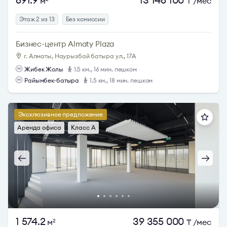
м
₸
/мес
Этаж 2 из 13
Без комиссии
Бизнес-центр Almaty Plaza
г. Алматы, Наурызбай батыра ул., 17А
Жибек Жолы
1.5 км., 16 мин. пешком
Райымбек-батыра
1.5 км., 18 мин. пешком
Эксклюзивное предложение
Аренда офиса
Класс A
1 574.2
39 355 000
м
₸
/мес
2