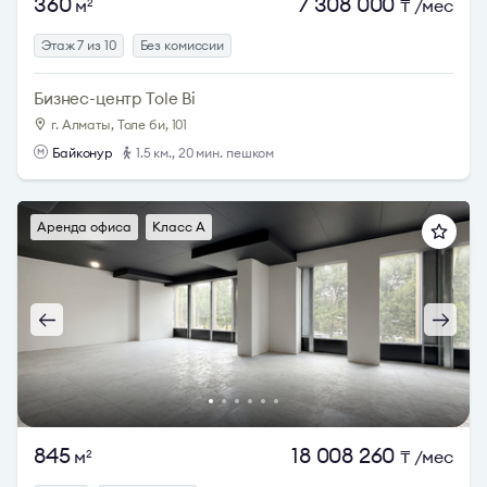
360
7 308 000
м
₸
/мес
2
Этаж 7 из 10
Без комиссии
Бизнес-центр Tole Bi
г. Алматы, Толе би, 101
Байконур
1.5 км., 20 мин. пешком
Аренда офиса
Класс A
845
18 008 260
м
₸
/мес
2