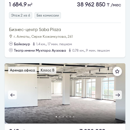
1 684.9
38 962 850
м
₸
/мес
2
Этаж 2 из 6
Без комиссии
Бизнес-центр Saba Plaza
г. Алматы, Серке Кожамкулова, 261
Байконур
1.4 км., 17 мин. пешком
Театр имени Мухтара Ауэзова
0.78 км., 9 мин. пешком
Аренда офиса
Класс B