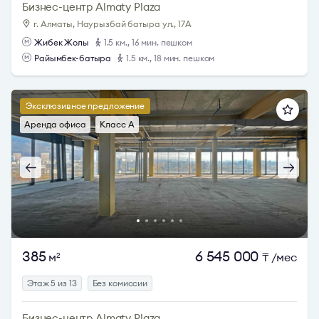
Бизнес-центр Almaty Plaza
г. Алматы, Наурызбай батыра ул., 17А
Жибек Жолы
1.5 км., 16 мин. пешком
Райымбек-батыра
1.5 км., 18 мин. пешком
Эксклюзивное предложение
Аренда офиса
Класс A
385
6 545 000
м
₸
/мес
2
Этаж 5 из 13
Без комиссии
Бизнес-центр Almaty Plaza