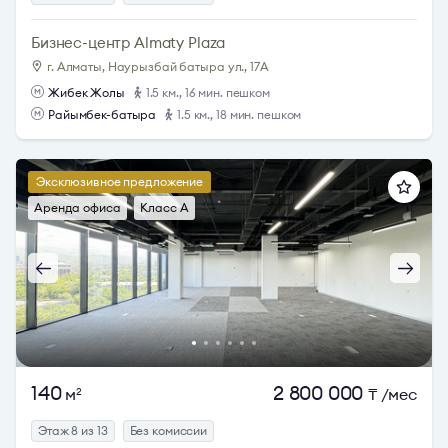
Бизнес-центр Almaty Plaza
г. Алматы, Наурызбай батыра ул., 17А
Жибек Жолы
1.5 км., 16 мин. пешком
Райымбек-батыра
1.5 км., 18 мин. пешком
Эксклюзивное предложение
Аренда офиса
Класс A
140
2 800 000
м
₸
/мес
2
Этаж 8 из 13
Без комиссии