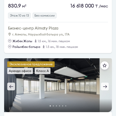
830.9
16 618 000
м
₸
/мес
2
Этаж 10 из 13
Без комиссии
Бизнес-центр Almaty Plaza
г. Алматы, Наурызбай батыра ул., 17А
Жибек Жолы
1.5 км., 16 мин. пешком
Райымбек-батыра
1.5 км., 18 мин. пешком
Эксклюзивное предложение
Аренда офиса
Класс A