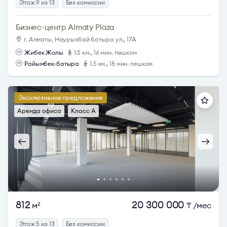
Этаж 9 из 13
Без комиссии
Бизнес-центр Almaty Plaza
г. Алматы, Наурызбай батыра ул., 17А
Жибек Жолы
1.5 км., 16 мин. пешком
Райымбек-батыра
1.5 км., 18 мин. пешком
Эксклюзивное предложение
Аренда офиса
Класс A
812
20 300 000
м
₸
/мес
2
Этаж 5 из 13
Без комиссии