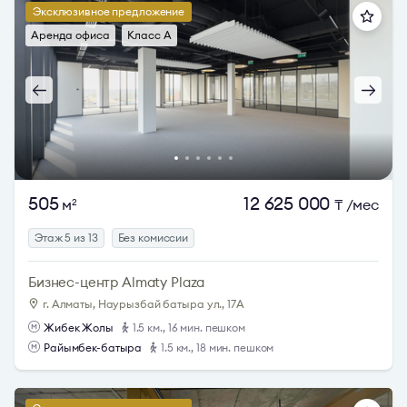
Эксклюзивное предложение
Аренда офиса
Класс A
505
12 625 000
м
₸
/мес
2
Этаж 5 из 13
Без комиссии
Бизнес-центр Almaty Plaza
г. Алматы, Наурызбай батыра ул., 17А
Жибек Жолы
1.5 км., 16 мин. пешком
Райымбек-батыра
1.5 км., 18 мин. пешком