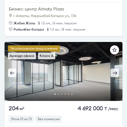
Бизнес-центр Almaty Plaza
г. Алматы, Наурызбай батыра ул., 17А
Жибек Жолы
1.5 км., 16 мин. пешком
Райымбек-батыра
1.5 км., 18 мин. пешком
Эксклюзивное предложение
Аренда офиса
Класс A
204
4 692 000
м
₸
/мес
2
Этаж 10 из 13
Без комиссии