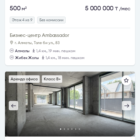
500
5 000 000
м
₸
/мес
2
Этаж 4 из 9
Без комиссии
Бизнес-центр Ambassador
г. Алматы, Толе би ул., 83
Алмалы
1,4 км., 19 мин. пешком
Жибек Жолы
1,4 км., 18 мин. пешком
Аренда офиса
Класс B+