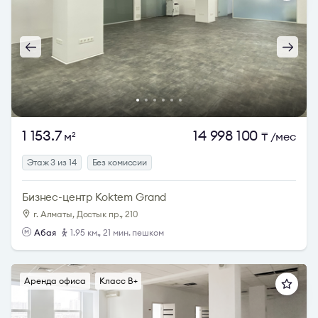
1 153.7
14 998 100
м
₸
/мес
2
Этаж 3 из 14
Без комиссии
Бизнес-центр Koktem Grand
г. Алматы, Достык пр., 210
Абая
1.95 км., 21 мин. пешком
Аренда офиса
Класс B+