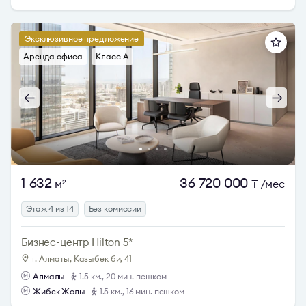
Эксклюзивное предложение
Аренда офиса
Класс A
1 632
36 720 000
м
₸
/мес
2
Этаж 4 из 14
Без комиссии
Бизнес-центр Hilton 5*
г. Алматы, Казыбек би, 41
Алмалы
1.5 км., 20 мин. пешком
Жибек Жолы
1.5 км., 16 мин. пешком