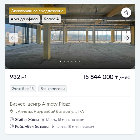
Эксклюзивное предложение
Аренда офиса
Класс A
932
15 844 000
м
₸
/мес
2
Этаж 5 из 13
Без комиссии
Бизнес-центр Almaty Plaza
г. Алматы, Наурызбай батыра ул., 17А
Жибек Жолы
1.5 км., 16 мин. пешком
Райымбек-батыра
1.5 км., 18 мин. пешком