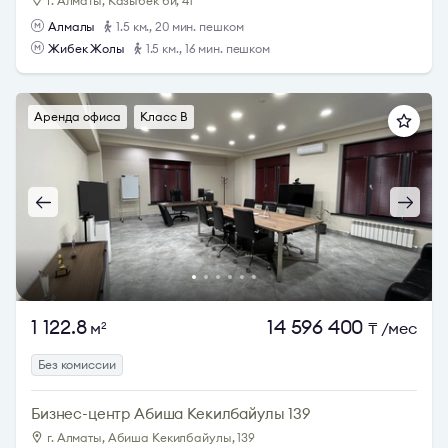
г. Алматы, Казыбек би, 41
Алмалы
1.5 км., 20 мин. пешком
Жибек Жолы
1.5 км., 16 мин. пешком
Аренда офиса
Класс B
1 122.8
14 596 400
м
₸
/мес
2
Без комиссии
Бизнес-центр Абиша Кекилбайулы 139
г. Алматы, Абиша Кекилбайулы, 139