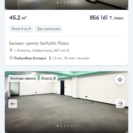
45.2
856 161
м
₸
/мес
2
Этаж 4 из 8
Без комиссии
Бизнес-центр Seifullin Plaza
г. Алматы, Сейфулина, 467 лит. Б
Райымбек-батыра
1.5 км., 18 мин. пешком
Аренда офиса
Класс B