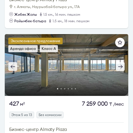
г. Алматы, Наурызбай батыра ул., 17А
Жибек Жолы
1.5 км., 16 мин. пешком
Райымбек-батыра
1.5 км., 18 мин. пешком
Эксклюзивное предложение
Аренда офиса
Класс A
427
7 259 000
м
₸
/мес
2
Этаж 5 из 13
Без комиссии
Бизнес-центр Almaty Plaza