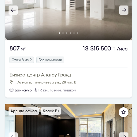
807
13 315 500
м
₸
/мес
2
Этаж 8 из 9
Без комиссии
Бизнес-центр Алатау Гранд
г. Алматы, Тимирязева ул., 28 лит. В
Байконур
1,6 км., 18 мин. пешком
Аренда офиса
Класс B+