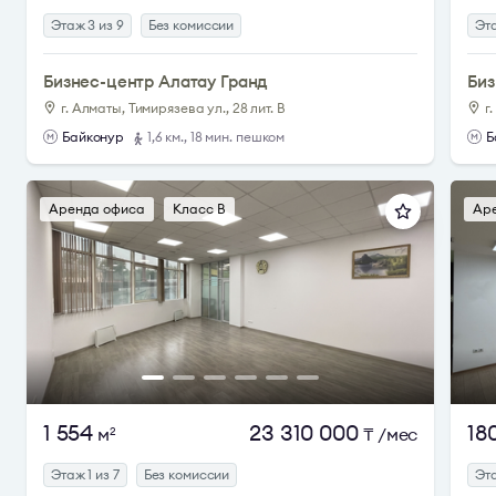
Этаж 3 из 9
Без комиссии
Эта
Бизнес-центр Алатау Гранд
Биз
г. Алматы, Тимирязева ул., 28 лит. В
г
Байконур
1,6 км., 18 мин. пешком
Б
Аренда офиса
Класс B
Ар
1 554
23 310 000
18
м
₸
/мес
2
Этаж 1 из 7
Без комиссии
Эта