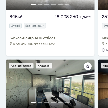
845
18 008 260
25
м
₸
/мес
2
Этаж 1
Без комиссии
Эта
Бизнес-центр ADD offices
Биз
г. Алматы, Аль-Фараби, 140/2
г
Т
Аренда офиса
Класс B+
Ар