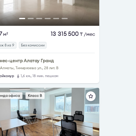
7
13 315 500
м
₸
/мес
2
ж 8 из 9
Без комиссии
нес-центр Алатау Гранд
. Алматы, Тимирязева ул., 28 лит. В
айконур
1,6 км., 18 мин. пешком
енда офиса
Класс B