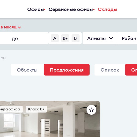
Офисы
Сервисные офисы
Склады
Услуги
Компания
в месяц
Аналитический центр
О компани
до
Алматы
Район
A
B+
B
Арендаторам
Услуги
Покупателям
Журнал
Инвесторам
Новости
йон
Владельцам и девелоперам
Карьера
Объекты
Предложения
Список
Сп
Контакты
енда офиса
Класс B+