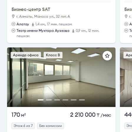
Бизнес-центр SAT
Биз
г. Алматы, Манаса ул., 32 лит. А
г
Алатау
1,4 км., 17 мин. пешком
А
Театр имени Мухтара Ауэзова
0,9 км., 12 мин.
Т
пешком
п
Аренда офиса
Класс B
Ар
170
2 210 000
44
м
₸
/мес
2
Этаж 6 из 7
Без комиссии
Эта