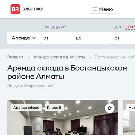
Меню
Аренда
Продажа
Площадь, м
Цена,
₸ / м
2
2
Аренда офиса
Продажа офиса
Аренда
от
до
от
Аренда сервисного офиса
Продажа склада
Аренда склада
Главная
Аренда склада в Алматы
Бостандыкский ра
Аренда склада в Бостандыкском
районе Алматы
Найдено 39 предложений
Аренда офиса
Класс B
Ар