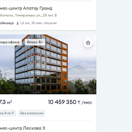
нес-центр Алатау Гранд
. Алматы, Тимирязева ул., 28 лит. В
айконур
1,6 км., 18 мин. пешком
енда офиса
Класс B+
7.3
10 459 350
м
₸
/мес
2
ж 8 из 9
Без комиссии
нес-центр Лескова 3