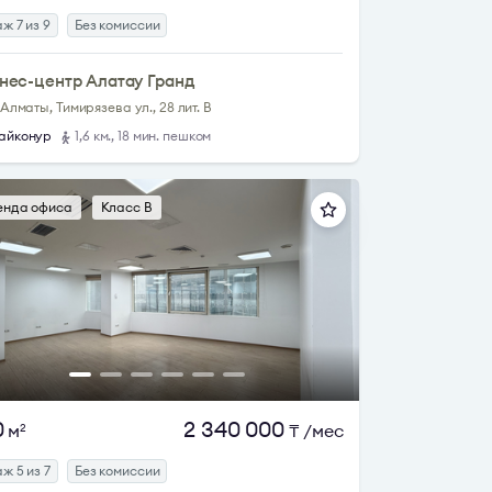
ж 7 из 9
Без комиссии
нес-центр Алатау Гранд
. Алматы, Тимирязева ул., 28 лит. В
айконур
1,6 км., 18 мин. пешком
енда офиса
Класс B
0
2 340 000
м
₸
/мес
2
ж 5 из 7
Без комиссии