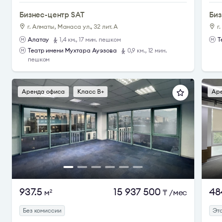
Бизнес-центр SAT
Биз
г. Алматы, Манаса ул., 32 лит. А
г
Алатау
1,4 км., 17 мин. пешком
Т
Театр имени Мухтара Ауэзова
0,9 км., 12 мин.
пешком
Аренда офиса
Класс B+
Ар
937.5
15 937 500
48
м
₸
/мес
2
Без комиссии
Эта