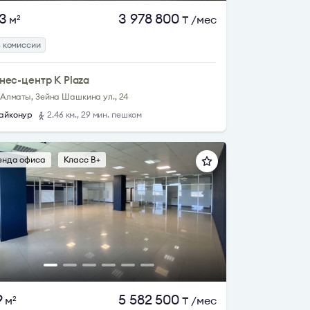
3
3 978 800
м
₸
/мес
2
з комиссии
нес-центр K Plaza
. Алматы, Зейна Шашкина ул., 24
айконур
2.46 км., 29 мин. пешком
енда офиса
Класс B+
9
5 582 500
м
₸
/мес
2