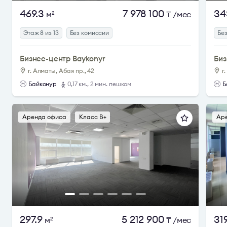
469.3
7 978 100
34
м
₸
/мес
2
Этаж 8 из 13
Без комиссии
Бе
Бизнес-центр Baykonyr
Биз
г. Алматы, Абая пр., 42
г
Байконур
0,17 км., 2 мин. пешком
Б
Аренда офиса
Класс B+
Ар
297.9
5 212 900
31
м
₸
/мес
2