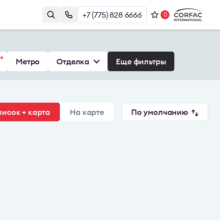
+7 (775) 828 6666
0
Контакты
Казахстан, г. Алматы, Наурызбай
и
Метро
Отделка
Еще фильтры
Батыра 17А, БЦ Almaty Plaza, 8й этаж
+7 (775) 828 6666
office@brightrich.kz
исок + карта
На карте
По умолчанию