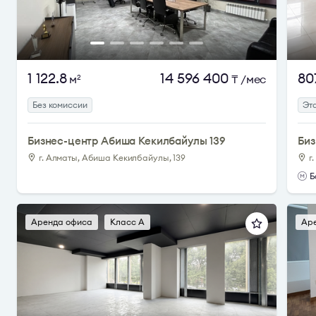
1 122.8
14 596 400
80
м
₸
/мес
2
Без комиссии
Эта
Бизнес-центр Абиша Кекилбайулы 139
Биз
г. Алматы, Абиша Кекилбайулы, 139
г
Б
Аренда офиса
Класс A
Ар