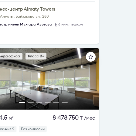
нес-центр Almaty Towers
. Алматы, Байзакова ул., 280
еатр имени Мухтара Ауэзова
6 мин. пешком
енда офиса
Класс B+
4.5
8 478 750
м
₸
/мес
2
ж 4 из 9
Без комиссии