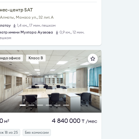
нес-центр SAT
. Алматы, Манаса ул., 32 лит. А
латау
1,4 км., 17 мин. пешком
еатр имени Мухтара Ауэзова
0,9 км., 12 мин.
ешком
енда офиса
Класс B
0
4 840 000
м
₸
/мес
2
ж 18 из 25
Без комиссии