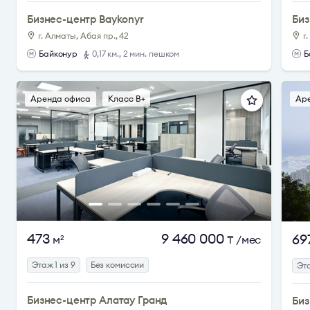
Бизнес-центр Baykonyr
Биз
г. Алматы, Абая пр., 42
г
Байконур
0,17 км., 2 мин. пешком
Б
Аренда офиса
Класс B+
Ар
473
9 460 000
69
м
₸
/мес
2
Этаж 1 из 9
Без комиссии
Эта
Бизнес-центр Алатау Гранд
Биз