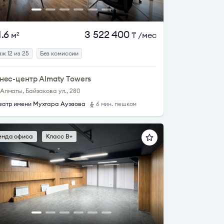
1.6
3 522 400
м
₸
/мес
2
ж 12 из 25
Без комиссии
нес-центр Almaty Towers
. Алматы, Байзакова ул., 280
еатр имени Мухтара Ауэзова
6 мин. пешком
енда офиса
Класс B+