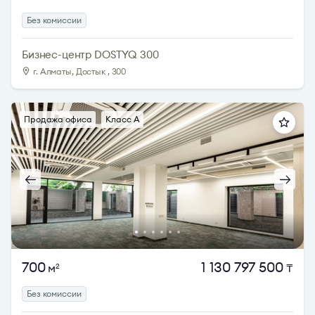
Без комиссии
Бизнес-центр DOSTYQ 300
г. Алматы, Достык , 300
Продажа офиса
Класс A
700
1 130 797 500
м
₸
2
Без комиссии