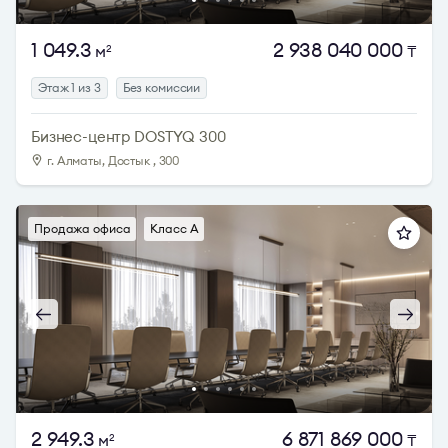
1 049.3
2 938 040 000
м
₸
2
Этаж 1 из 3
Без комиссии
Бизнес-центр DOSTYQ 300
г. Алматы, Достык , 300
Продажа офиса
Класс A
2 949.3
6 871 869 000
м
₸
2