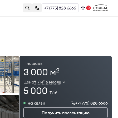
+7 (775) 828 6666
0
Контакты
Казахстан, г. Алматы, Наурызбай
и
Батыра 17А, БЦ Almaty Plaza, 8й этаж
+7 (775) 828 6666
office@brightrich.kz
Площадь
3 000 м
2
Цена
₸ / м
в месяц
2
5 000
₸/м
2
на связи
+7 (775) 828 6666
1
Получить презентацию