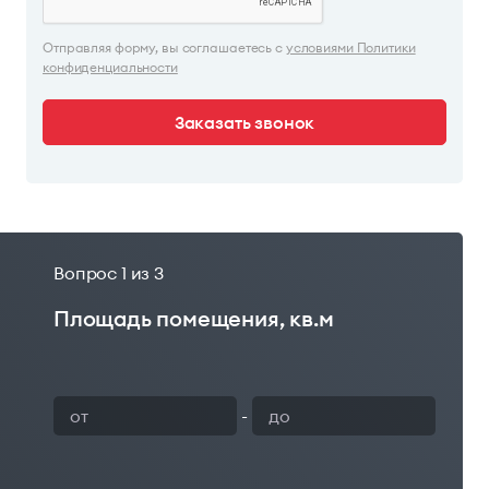
Отправляя форму, вы соглашаетесь с
условиями Политики
конфиденциальности
Заказать звонок
Вопрос
1
из 3
Площадь помещения, кв.м
Ваш 
-