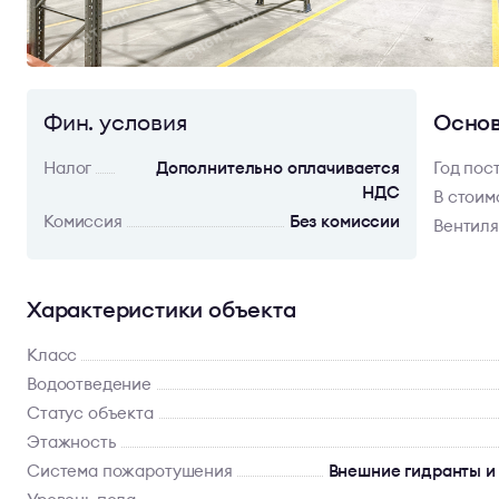
Фин. условия
Основ
Налог
Дополнительно оплачивается
Год пос
НДС
В стоим
Комиссия
Без комиссии
Вентил
Характеристики объекта
Класс
Водоотведение
Статус объекта
Этажность
Система пожаротушения
Внешние гидранты и