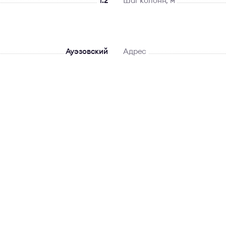
1.2
Шаг колонн, м
Ауэзовский
Адрес