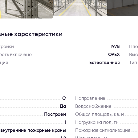
ные характеристики
тройки
1978
Пло
ость включено
OPEX
Выс
яция
Естественная
Тип
C
Направление
Да
Водоснабжение
Построен
Общая площадь, кв. м
1
Нагрузка на пол, тн
 внутренние пожарные краны
Пожарная сигнализация