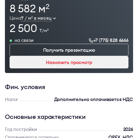
8 582 м
2
Цена
₸ / м
в месяц
2
2 500
₸/м
2
на связи
+7 (775) 828 6666
Получить презентацию
Назначить просмотр
Фин. условия
Налог
Дополнительно оплачивается НДС
Основные характеристики
Год постройки
2026
Оплачивается отдельно
OPEX, НДС