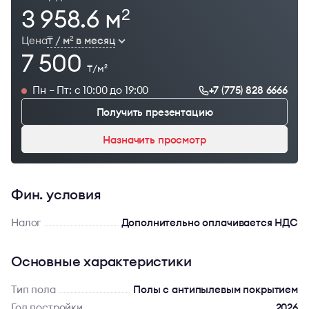
3 958.6 м
2
Цена
₸ / м
в месяц
2
7 500
₸/м
2
Пн – Пт: с 10:00 до 19:00
+7 (775) 828 6666
Получить презентацию
Назначить просмотр
Фин. условия
Налог
Дополнительно оплачивается НДС
Основные характеристики
Тип пола
Полы с антипылевым покрытием
Год постройки
2026