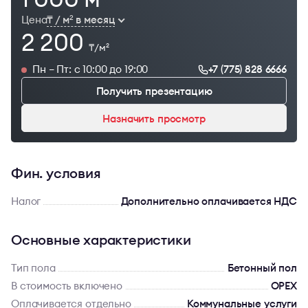
Цена
₸ / м
в месяц
2
2 200
₸/м
2
Пн – Пт: с 10:00 до 19:00
+7 (775) 828 6666
Получить презентацию
Назначить просмотр
Фин. условия
Налог
Дополнительно оплачивается НДС
Основные характеристики
Тип пола
Бетонный пол
В стоимость включено
OPEX
Оплачивается отдельно
Коммунальные услуги