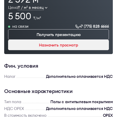
Цена
₸ / м
в месяц
2
5 500
₸/м
2
на связи
+7 (775) 828 6666
Получить презентацию
Назначить просмотр
Фин. условия
Налог
Дополнительно оплачивается НДС
Основные характеристики
Тип пола
Полы с антипылевым покрытием
НДС OPEX
Дополнительно оплачивается НДС
В стоимость включено
OPEX