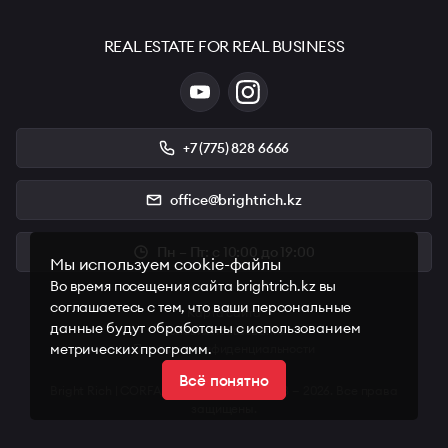
REAL ESTATE FOR REAL BUSINESS
+7 (775) 828 6666
office@brightrich.kz
Пн – Пт: с 10:00 до 19:00
Мы используем cookie-файлы
Во время посещения сайта brightrich.kz вы
соглашаетесь с тем, что ваши персональные
Карта сайта
данные будут обработаны с использованием
Условия пользования
метрических программ.
Политика конфиденциальности
Всё понятно
Bright Rich | CORFAC International © 2008 — 2026. Все права
защищены.