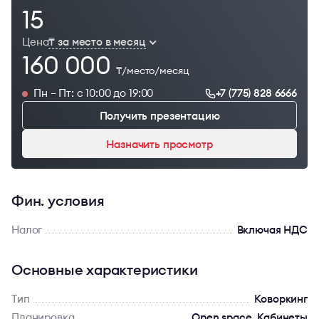
15
Цена
₸ за место в месяц
160 000
₸/место/месяц
Пн – Пт: с 10:00 до 19:00
+7 (775) 828 6666
Получить презентацию
Назначить просмотр
Фин. условия
Налог
Включая НДС
Основные характеристики
Тип
Коворкинг
Планировка
Open space, Кабинеты