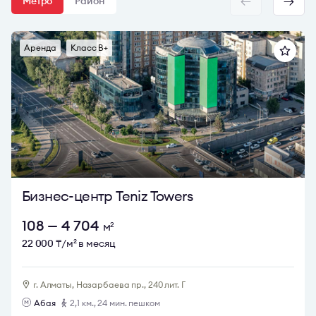
Метро
Район
Tower International сделан качественный ремонт.
Деловой комплекс находится под охраной, состав
арендаторов делового комплекса выгодный.
Аренда
Класс B+
Узнать стоимость аренды, запросить планировку, а
также выяснить все детали аренды офиса в White Tower
International вы можете у наших консультантов.
Оставляйте заявку через кнопку «Записаться на
просмотр». Мы оперативно свяжемся с вами.
Бизнес-центр Teniz Towers
108 — 4 704
м
2
22 000
₸/м
в месяц
2
г. Алматы, Назарбаева пр., 240 лит. Г
Абая
2,1 км., 24 мин. пешком