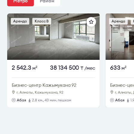
Метро
Район
Аренда
Класс B
Аренда
2 542.3
38 134 500
633
м
₸
/мес
м
2
2
Бизнес-центр Кажымукана 92
Бизнес-це
г. Алматы, Кажымукана, 92
г. Алматы, 
Абая
2.8 км., 43 мин. пешком
Абая
1.