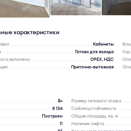
ные характеристики
овка
Кабинеты
Кон
а
Готово для въезда
Год
ость включено
OPEX, НДС
Опл
яция
Приточно-вытяжная
Эт
B+
Размер типового этажа
8 134
Сейсмоустойчивость
Построен
Общая площадь, кв. м
11
Наличие лифта