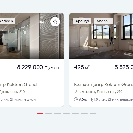
Класс B
Аренда
Класс B
8 229 000
425
5 525 
₸
/мес
м
2
нтр Koktem Grand
Бизнес-центр Koktem Gran
Достык пр., 210
г. Алматы, Достык пр., 210
95 км., 21 мин. пешком
Абая
1.95 км., 21 мин. пешко