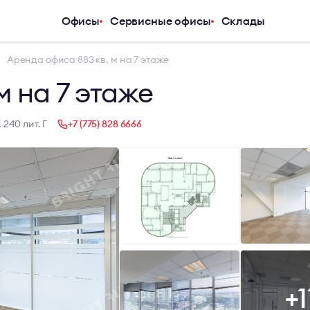
Офисы
Сервисные офисы
Склады
Услуги
Компания
Аренда офиса 883 кв. м на 7 этаже
Аналитический центр
О компани
м на 7 этаже
Арендаторам
Услуги
Покупателям
Журнал
 240 лит. Г
+7 (775) 828 6666
Инвесторам
Новости
Владельцам и девелоперам
Карьера
Контакты
+1