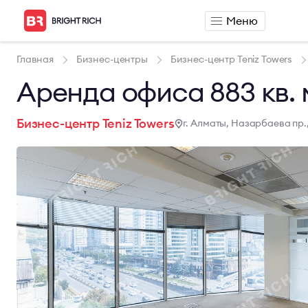
Меню
Аренда
Продажа
Главная
Бизнес-центры
Бизнес-центр Teniz Towers
Аренда офиса
Продажа офиса
Аренда офиса 883 кв. 
Аренда сервисного офиса
Продажа склада
Аренда склада
Бизнес-центр Teniz Towers
г. Алматы, Назарбаева пр.,