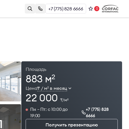
+7 (775) 828 6666
0
Контакты
Казахстан, г. Алматы, Наурызбай
и
Батыра 17А, БЦ Almaty Plaza, 8й этаж
+7 (775) 828 6666
office@brightrich.kz
Площадь
883 м
2
Цена
₸ / м
в месяц
2
22 000
₸/м
2
Пн – Пт: с 10:00 до
+7 (775) 828
19:00
6666
1
Получить презентацию