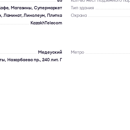
85
Кол-во мест подземного па
Кафе, Магазины, Супермаркет
Тип здания
, Ламинат, Линолеум, Плитка
Охрана
KazakhTelecom
Медеуский
Метро
ты, Назарбаева пр., 240 лит. Г