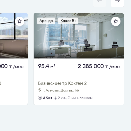
Аренда
Класс B+
000
95.4
2 385 000
₸
/мес
м
₸
/мес
2
d
Бизнес-центр Коктем 2
г. Алматы, Достык, 176
м
Абая
2 км., 21 мин. пешком