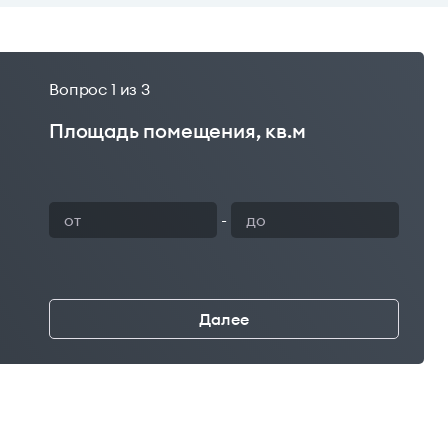
Вопрос
1
из 3
Площадь помещения, кв.м
Ваш 
-
Далее
←