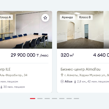
Класс A
Аренда
Класс B
29 900 000
320
4 640 
₸
/мес
м
2
тр ILE
Бизнес-центр AlmaTau
 Аль-Фараби пр., 34
г. Алматы, Хаджи Мукана ул., 8
1 мин. пешком
Абая
2,8 км., 42 мин. пешком
30 мин. пешком