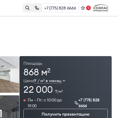
+7 (775) 828 6666
0
Контакты
Казахстан, г. Алматы, Наурызбай
и
Батыра 17А, БЦ Almaty Plaza, 8й этаж
+7 (775) 828 6666
office@brightrich.kz
Площадь
868 м
2
Цена
₸ / м
в месяц
2
22 000
₸/м
2
Пн – Пт: с 10:00 до
+7 (775) 828
19:00
6666
1
Получить презентацию