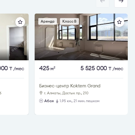
Аренда
Класс B
000
425
5 525 000
₸
/мес
м
₸
/мес
2
Бизнес-центр Koktem Grand
6
г. Алматы, Достык пр., 210
Абая
1.95 км., 21 мин. пешком