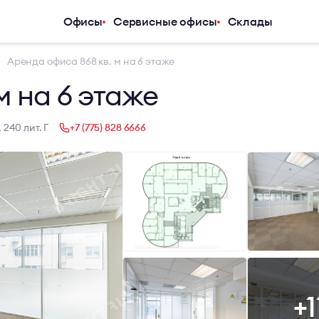
Офисы
Сервисные офисы
Склады
Услуги
Компания
Аренда офиса 868 кв. м на 6 этаже
Аналитический центр
О компани
м на 6 этаже
Арендаторам
Услуги
Покупателям
Журнал
 240 лит. Г
+7 (775) 828 6666
Инвесторам
Новости
Владельцам и девелоперам
Карьера
Контакты
+1