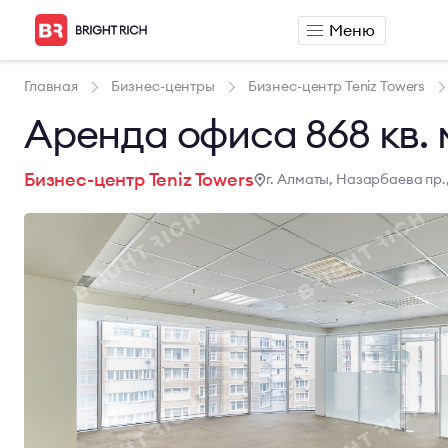
Меню
Аренда
Продажа
Главная
Бизнес-центры
Бизнес-центр Teniz Towers
Аренда офиса
Продажа офиса
Аренда офиса 868 кв. 
Аренда сервисного офиса
Продажа склада
Аренда склада
Бизнес-центр Teniz Towers
г. Алматы, Назарбаева пр.,