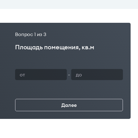
Вопрос
1
из 3
Площадь помещения, кв.м
Ваш 
-
Далее
←