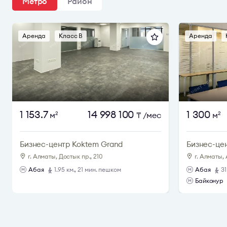
Метро
Район
Аренда
Класс B
Аренда
1 153.7
14 998 100
1 300
м
₸
/мес
м
2
2
Бизнес-центр Koktem Grand
Бизнес-цен
г. Алматы, Достык пр., 210
г. Алматы,
Абая
1.95 км., 21 мин. пешком
Абая
3
Байконур