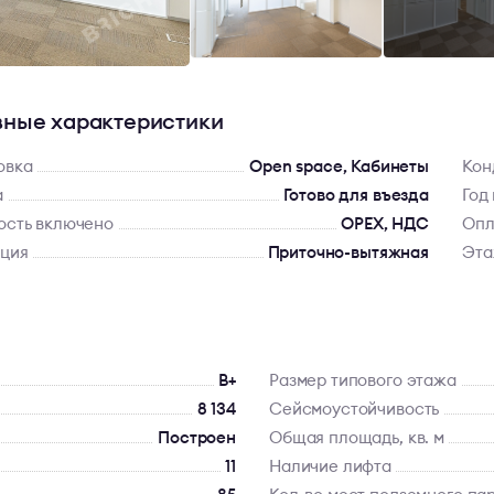
ные характеристики
овка
Open space, Кабинеты
Кон
а
Готово для въезда
Год
ость включено
OPEX, НДС
Опл
яция
Приточно-вытяжная
Эт
B+
Размер типового этажа
8 134
Сейсмоустойчивость
Построен
Общая площадь, кв. м
11
Наличие лифта