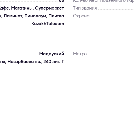
85
Кол-во мест подземного па
Кафе, Магазины, Супермаркет
Тип здания
, Ламинат, Линолеум, Плитка
Охрана
KazakhTelecom
Медеуский
Метро
ты, Назарбаева пр., 240 лит. Г