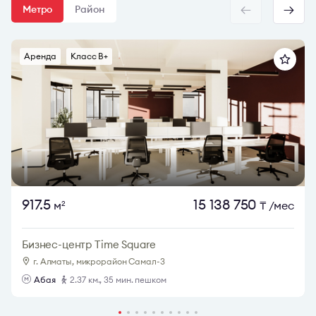
Метро
Район
Аренда
Класс B+
917.5
15 138 750
м
₸
/мес
2
Бизнес-центр Time Square
г. Алматы, микрорайон Самал-3
Абая
2.37 км., 35 мин. пешком