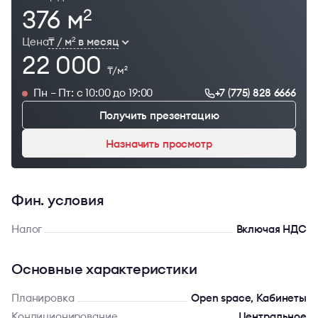
376 м
2
Цена
₸ / м
в месяц
2
22 000
₸/м
2
Пн – Пт: с 10:00 до 19:00
+7 (775) 828 6666
Получить презентацию
Назначить просмотр
Фин. условия
Налог
Включая НДС
Основные характеристики
Планировка
Open space, Кабинеты
Кондиционирование
Центральное