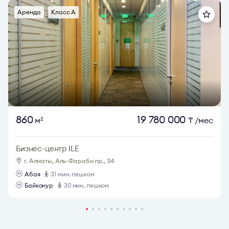
Аренда
Класс A
860
19 780 000
м
₸
/мес
2
Бизнес-центр ILE
г. Алматы, Аль-Фараби пр., 34
Абая
31 мин. пешком
Байконур
30 мин. пешком