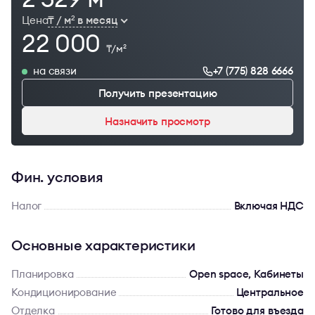
Цена
₸ / м
в месяц
2
22 000
₸/м
2
на связи
+7 (775) 828 6666
Получить презентацию
Назначить просмотр
Фин. условия
Налог
Включая НДС
Основные характеристики
Планировка
Open space, Кабинеты
Кондиционирование
Центральное
Отделка
Готово для въезда