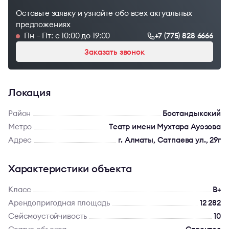
Оставьте заявку и узнайте обо всех актуальных
предложениях
Пн – Пт: с 10:00 до 19:00
+7 (775) 828 6666
Заказать звонок
Локация
Район
Бостандыкский
Метро
Театр имени Мухтара Ауэзова
Адрес
г. Алматы, Сатпаева ул., 29г
Характеристики объекта
Класс
B+
Арендопригодная площадь
12 282
Сейсмоустойчивость
10