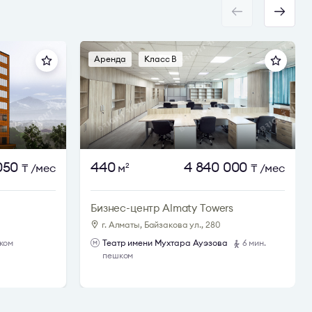
Аренда
Класс B
 050
440
4 840 000
₸
/мес
м
₸
/мес
2
Бизнес-центр Almaty Towers
г. Алматы, Байзакова ул., 280
шком
Театр имени Мухтара Ауэзова
6 мин.
пешком