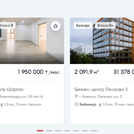
Класс B
Аренда
Класс B+
1 950 000
2 091.9
31 378
₸
/мес
м
2
нтр Шартас
Бизнес-центр Лескова 3
Амангельды ул., 59 лит. А
г. Алматы, Лескова ул., 3
1,5 км., 13 мин. пешком
Байконур
1.5 км., 19 мин. пе