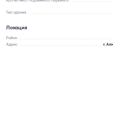
Кол-во мест подземного паркинга
Тип здания
Локация
Район
Адрес
г. Ал