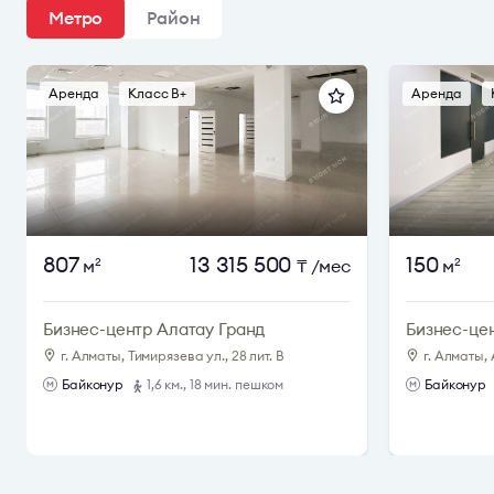
Метро
Район
Аренда
Класс B+
Аренда
807
13 315 500
150
м
₸
/мес
м
2
2
Бизнес-центр Алатау Гранд
Бизнес-це
г. Алматы, Тимирязева ул., 28 лит. В
г. Алматы, 
Байконур
1,6 км., 18 мин. пешком
Байконур