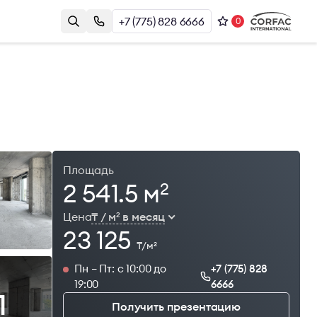
+7 (775) 828 6666
0
Контакты
Казахстан, г. Алматы, Наурызбай
и
Батыра 17А, БЦ Almaty Plaza, 8й этаж
+7 (775) 828 6666
office@brightrich.kz
Площадь
2 541.5 м
2
Цена
₸ / м
в месяц
2
23 125
₸/м
2
Пн – Пт: с 10:00 до
+7 (775) 828
19:00
6666
1
Получить презентацию