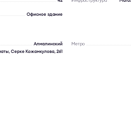
42
Инфраструктура
Мага
Офисное здание
Алмалинский
Метро
маты, Серке Кожамкулова, 261