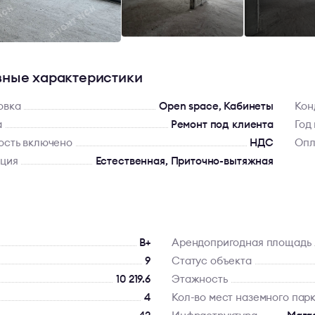
ные характеристики
овка
Open space, Кабинеты
Кон
а
Ремонт под клиента
Год
ость включено
НДС
Опл
яция
Естественная, Приточно-вытяжная
B+
Арендопригодная площадь
9
Статус объекта
10 219.6
Этажность
4
Кол-во мест наземного пар