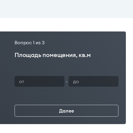
Вопрос
1
из 3
Площадь помещения, кв.м
Ваш 
-
Далее
←