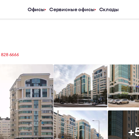
Офисы
Сервисные офисы
Склады
Услуги
Компания
Аналитический центр
О компани
Арендаторам
Услуги
Покупателям
Журнал
) 828 6666
Инвесторам
Новости
Владельцам и девелоперам
Карьера
Контакты
+