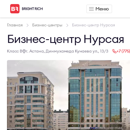
Меню
Аренда
Продажа
Главная
Бизнес-центры
Бизнес-центр Нурсая
Аренда офиса
Продажа офиса
Бизнес-центр Нурсая
Аренда сервисного офиса
Продажа склада
Аренда склада
Класс B
г. Астана, Динмухамеда Кунаева ул., 13/3
+7 (775