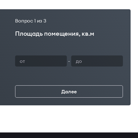
Вопрос
1
из 3
Площадь помещения, кв.м
Ваш 
-
Далее
←