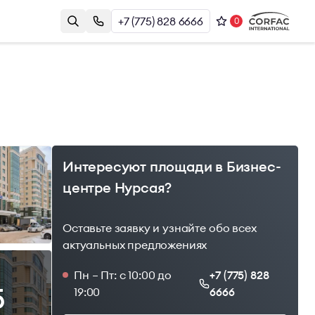
+7 (775) 828 6666
0
Контакты
Казахстан, г. Алматы, Наурызбай
и
Батыра 17А, БЦ Almaty Plaza, 8й этаж
+7 (775) 828 6666
office@brightrich.kz
Интересуют площади в Бизнес-
центре Нурсая?
Оставьте заявку и узнайте обо всех
актуальных предложениях
Пн – Пт: с 10:00 до
+7 (775) 828
5
19:00
6666