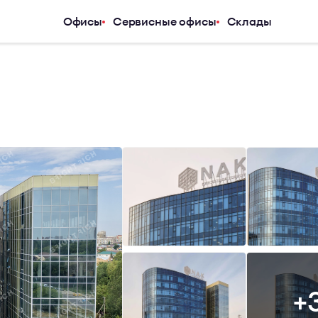
Офисы
Сервисные офисы
Склады
Услуги
Компания
Аналитический центр
О компани
Арендаторам
Услуги
Покупателям
Журнал
Инвесторам
Новости
Владельцам и девелоперам
Карьера
Контакты
+