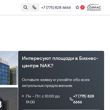
+7 (775) 828 6666
0
Контакты
Казахстан, г. Алматы, Наурызбай
и
Батыра 17А, БЦ Almaty Plaza, 8й этаж
+7 (775) 828 6666
office@brightrich.kz
Интересуют площади в Бизнес-
центре NAK?
Оставьте заявку и узнайте обо всех
актуальных предложениях
Пн – Пт: с 10:00 до
+7 (775) 828
3
19:00
6666