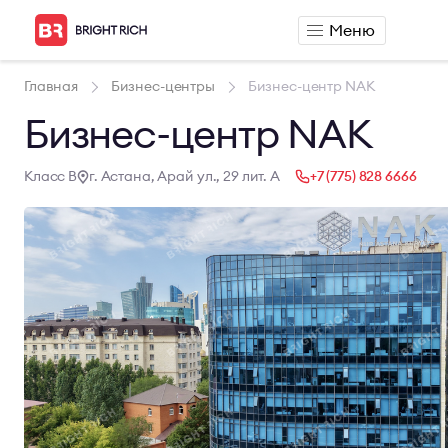
Меню
Аренда
Продажа
Главная
Бизнес-центры
Бизнес-центр NAK
Аренда офиса
Продажа офиса
Бизнес-центр NAK
Аренда сервисного офиса
Продажа склада
Аренда склада
Класс B
г. Астана, Арай ул., 29 лит. А
+7 (775) 828 6666