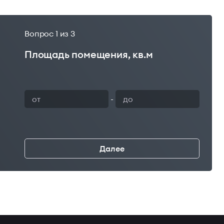
Вопрос
1
из 3
Площадь помещения, кв.м
Ваш 
-
Далее
←