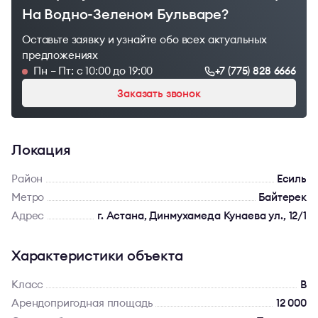
На Водно-Зеленом Бульваре?
Оставьте заявку и узнайте обо всех актуальных
предложениях
Пн – Пт: с 10:00 до 19:00
+7 (775) 828 6666
Заказать звонок
Локация
Район
Есиль
Метро
Байтерек
Адрес
г. Астана, Динмухамеда Кунаева ул., 12/1
Характеристики объекта
Класс
B
Арендопригодная площадь
12 000