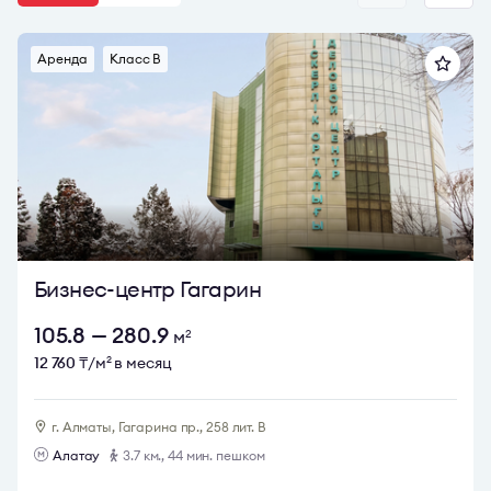
резидентов делового центра удачный.
Выяснить стоимость аренды, запросить планировку, а
Аренда
Класс B
также выяснить все детали аренды офиса в МТС вы
можете у консультантов Bright Rich. Оставляйте заявку
через кнопку «Записаться на просмотр». Мы оперативно
свяжемся с вами.
Бизнес-центр Гагарин
105.8 — 280.9
м
2
12 760
₸/м
в месяц
2
г. Алматы, Гагарина пр., 258 лит. В
Алатау
3.7 км., 44 мин. пешком