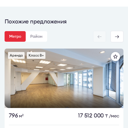
Похожие предложения
Метро
Район
Аренда
Класс B+
796
17 512 000
м
₸
/мес
2