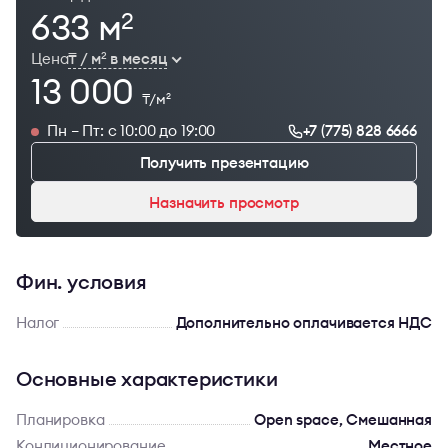
633 м
2
Цена
₸ / м
в месяц
2
13 000
₸/м
2
Пн – Пт: с 10:00 до 19:00
+7 (775) 828 6666
Получить презентацию
Назначить просмотр
Фин. условия
Налог
Дополнительно оплачивается НДС
Основные характеристики
Планировка
Open space, Смешанная
Кондиционирование
Местное