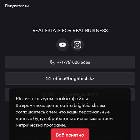
Покупателям
REAL ESTATE FOR REAL BUSINESS
+7 (775) 828 6666
office@brightrich.kz
Пн – Пт: с 10:00 до 19:00
Мы используем cookie-файлы
Во время посещения сайта brightrich.kz вы
соглашаетесь с тем, что ваши персональные
Карта сайта
данные будут обработаны с использованием
Условия пользования
метрических программ.
Политика конфиденциальности
Всё понятно
Bright Rich | CORFAC International © 2008 — 2026. Все права