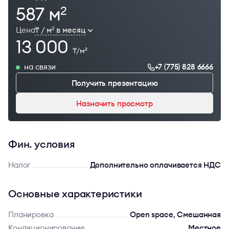
587 м
2
Цена
₸ / м
в месяц
2
13 000
₸/м
2
на связи
+7 (775) 828 6666
Получить презентацию
Назначить просмотр
Фин. условия
Налог
Дополнительно оплачивается НДС
Основные характеристики
Планировка
Open space, Смешанная
Кондиционирование
Местное