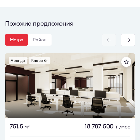
Похожие предложения
Метро
Район
Аренда
Класс B+
751.5
18 787 500
м
₸
/мес
2