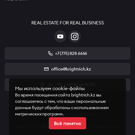
REAL ESTATE FOR REAL BUSINESS
+7 (775) 828 6666
office@brightrich.kz
Пн – Пт: с 10:00 до 19:00
Мы используем cookie-файлы
Во время посещения сайта brightrich.kz вы
соглашаетесь с тем, что ваши персональные
Карта сайта
данные будут обработаны с использованием
Условия пользования
метрических программ.
Политика конфиденциальности
Всё понятно
Bright Rich | CORFAC International © 2008 — 2026. Все права
защищены.