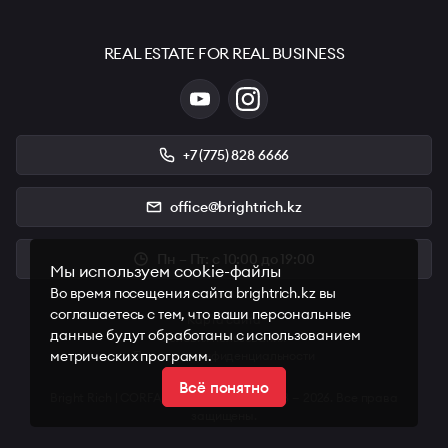
REAL ESTATE FOR REAL BUSINESS
+7 (775) 828 6666
office@brightrich.kz
Пн – Пт: с 10:00 до 19:00
Мы используем cookie-файлы
Во время посещения сайта brightrich.kz вы
соглашаетесь с тем, что ваши персональные
Карта сайта
данные будут обработаны с использованием
Условия пользования
метрических программ.
Политика конфиденциальности
Всё понятно
Bright Rich | CORFAC International © 2008 — 2026. Все права
защищены.