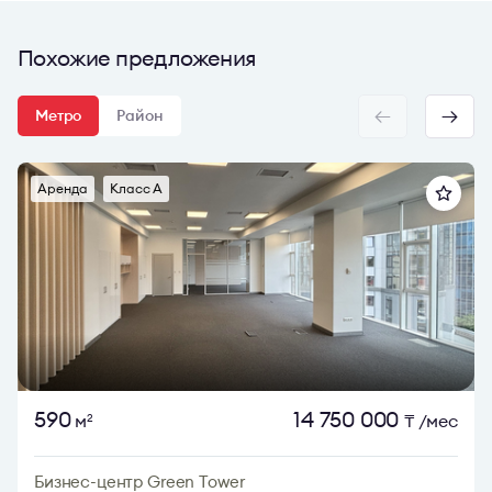
Похожие предложения
Метро
Район
Аренда
Класс A
590
14 750 000
м
₸
/мес
2
Бизнес-центр Green Tower