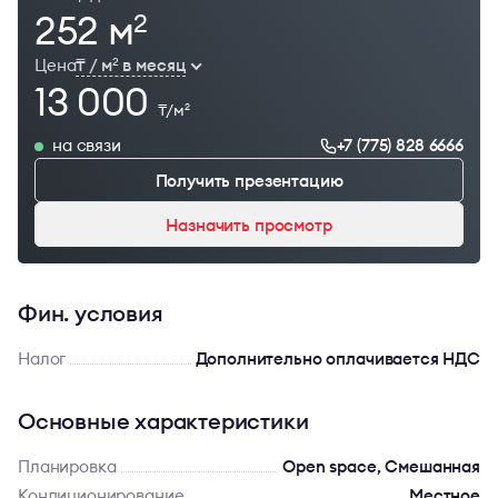
252 м
2
Цена
₸ / м
в месяц
2
13 000
₸/м
2
на связи
+7 (775) 828 6666
Получить презентацию
Назначить просмотр
Фин. условия
Налог
Дополнительно оплачивается НДС
Основные характеристики
Планировка
Open space, Смешанная
Кондиционирование
Местное