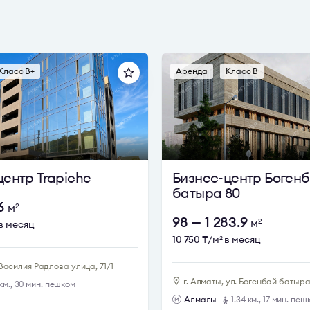
 пространств до структурированных административных
Класс B+
Аренда
Класс B
центр Trapiche
Бизнес-центр Боген
батыра 80
06
м
2
98 — 1 283.9
м
2
в месяц
10 750
₸/м
в месяц
2
естижных и востребованных деловых локаций города.
 Василия Радлова улица, 71/1
раструктуры, что обеспечивает комфортную организаци
г. Алматы, ул. Богенбай батыра
км., 30 мин. пешком
Алмалы
1.34 км., 17 мин. пе