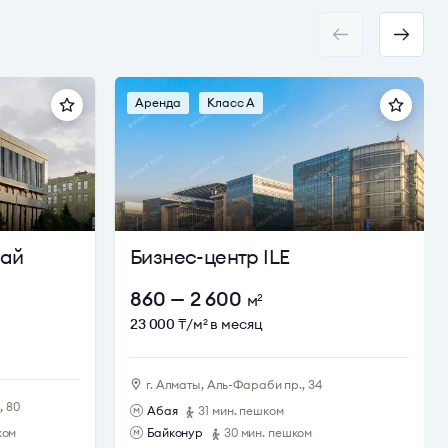
Аренда
Класс A
бай
Бизнес-центр ILE
860 — 2 600
м
2
23 000
₸/м
в месяц
2
г. Алматы, Аль-Фараби пр., 34
ю
, 80
Абая
31 мин. пешком
шком
Байконур
30 мин. пешком