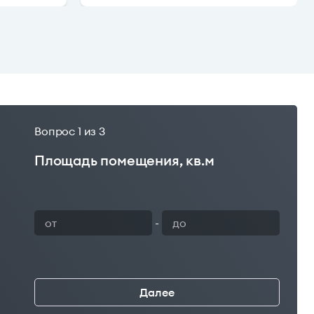
Вопрос
1
из 3
Площадь помещения, кв.м
Ваш 
-
о
на
Далее
←
нное