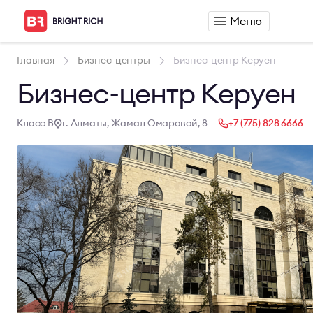
Меню
Аренда
Продажа
Главная
Бизнес-центры
Бизнес-центр Керуен
Аренда офиса
Продажа офиса
Бизнес-центр Керуен
Аренда сервисного офиса
Продажа склада
Аренда склада
Класс B
г. Алматы, Жамал Омаровой, 8
+7 (775) 828 6666