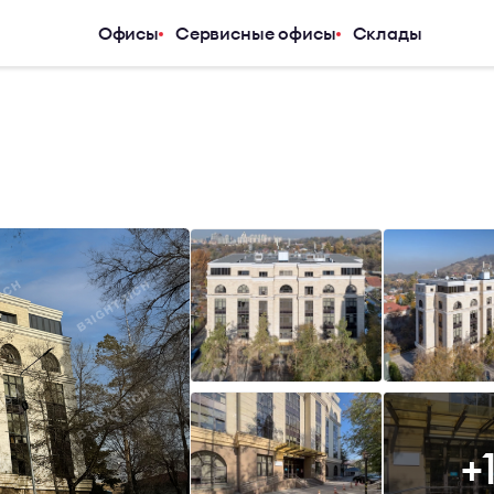
Офисы
Сервисные офисы
Склады
Услуги
Компания
Аналитический центр
О компани
Арендаторам
Услуги
Покупателям
Журнал
Инвесторам
Новости
Владельцам и девелоперам
Карьера
Контакты
+