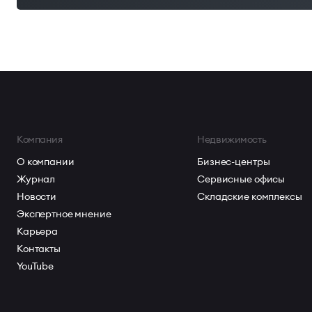
предложение для бизнеса, стремящегося к эффектив
присутствию в Медеуском районе.
Компания
Недвижимость
О компании
Бизнес-центры
Журнал
Сервисные офисы
Новости
Складские комплексы
Экспертное мнение
Карьера
Контакты
YouTube