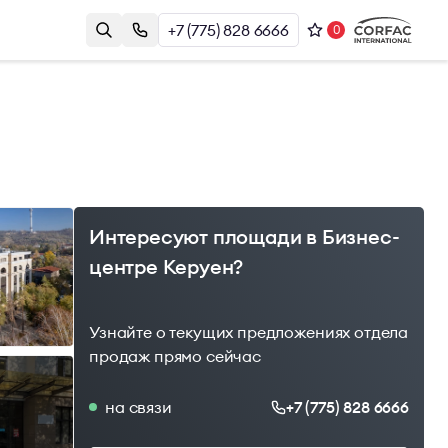
+7 (775) 828 6666
0
Контакты
Казахстан, г. Алматы, Наурызбай
и
Батыра 17А, БЦ Almaty Plaza, 8й этаж
+7 (775) 828 6666
office@brightrich.kz
Интересуют площади в Бизнес-
центре Керуен?
Узнайте о текущих предложениях отдела
продаж прямо сейчас
на связи
+7 (775) 828 6666
1