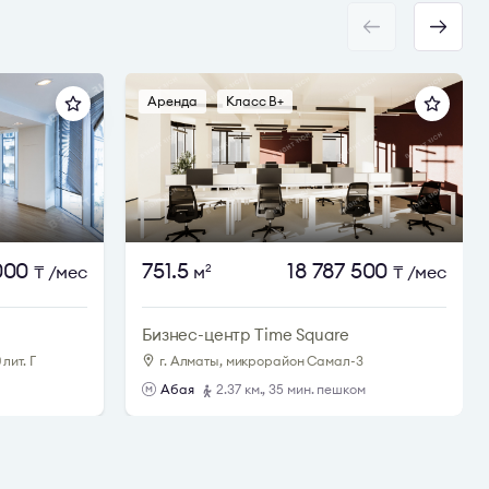
Аренда
Класс B+
 000
751.5
18 787 500
₸
/мес
м
₸
/мес
2
Бизнес-центр Time Square
лит. Г
г. Алматы, микрорайон Самал-3
Абая
2.37 км., 35 мин. пешком