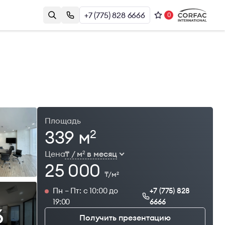
+7 (775) 828 6666
0
Контакты
Казахстан, г. Алматы, Наурызбай
и
Батыра 17А, БЦ Almaty Plaza, 8й этаж
+7 (775) 828 6666
office@brightrich.kz
Площадь
339 м
2
Цена
₸ / м
в месяц
2
25 000
₸/м
2
Пн – Пт: с 10:00 до
+7 (775) 828
19:00
6666
6
Получить презентацию