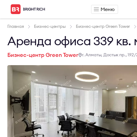
Меню
Аренда
Продажа
Главная
Бизнес-центры
Бизнес-центр Green Tower
Аренда офиса
Продажа офиса
Аренда офиса 339 кв. 
Аренда сервисного офиса
Продажа склада
Аренда склада
Бизнес-центр Green Tower
г. Алматы, Достык пр., 192/