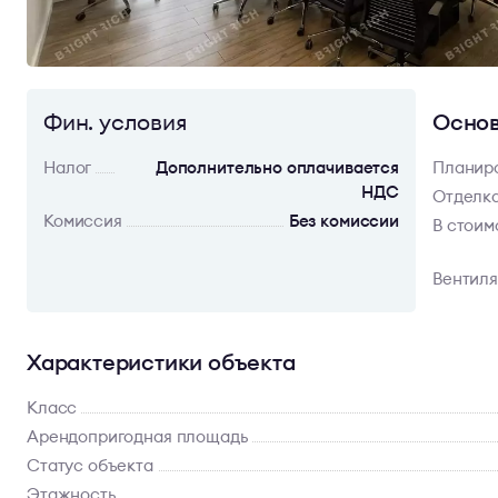
Фин. условия
Основ
Налог
Дополнительно оплачивается
Планир
НДС
Отделк
Комиссия
Без комиссии
В стоим
Вентил
Характеристики объекта
Класс
Арендопригодная площадь
Статус объекта
Этажность