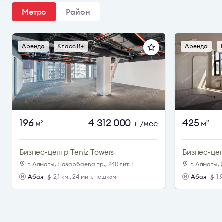
Метро
Район
Аренда
Класс B+
Аренда
196
4 312 000
425
м
₸
/мес
м
2
2
Бизнес-центр Teniz Towers
Бизнес-це
г. Алматы, Назарбаева пр., 240 лит. Г
г. Алматы, 
Абая
2,1 км., 24 мин. пешком
Абая
1.