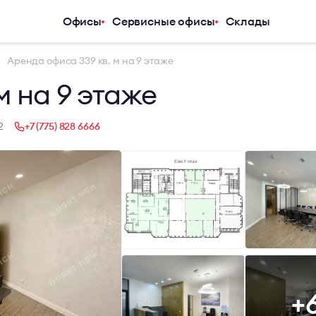
Офисы
Сервисные офисы
Склады
Услуги
Компания
Аренда офиса 339 кв. м на 9 этаже
Аналитический центр
О компани
м на 9 этаже
Арендаторам
Услуги
Покупателям
Журнал
2
+7 (775) 828 6666
Инвесторам
Новости
Владельцам и девелоперам
Карьера
Контакты
+