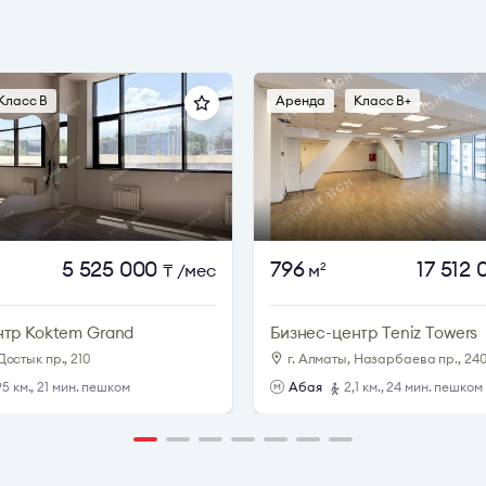
Класс B
Аренда
Класс B+
5 525 000
796
17 512
₸
/мес
м
2
нтр Koktem Grand
Бизнес-центр Teniz Towers
Достык пр., 210
г. Алматы, Назарбаева пр., 240 
95 км., 21 мин. пешком
Абая
2,1 км., 24 мин. пешком