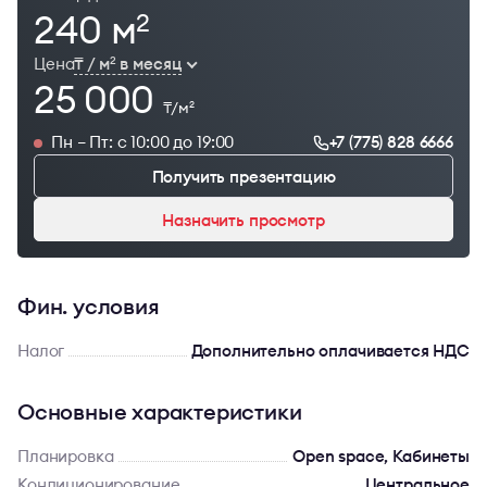
240 м
2
Цена
₸ / м
в месяц
2
25 000
₸/м
2
Пн – Пт: с 10:00 до 19:00
+7 (775) 828 6666
Получить презентацию
Назначить просмотр
Фин. условия
Налог
Дополнительно оплачивается НДС
Основные характеристики
Планировка
Open space, Кабинеты
Кондиционирование
Центральное