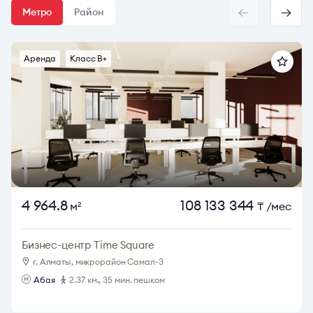
Метро
Район
Аренда
Класс B+
4 964.8
108 133 344
м
₸
/мес
2
Бизнес-центр Time Square
г. Алматы, микрорайон Самал-3
Абая
2.37 км., 35 мин. пешком