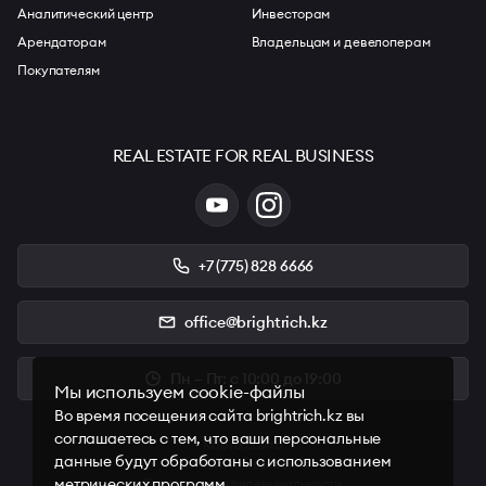
Аналитический центр
Инвесторам
Арендаторам
Владельцам и девелоперам
Покупателям
REAL ESTATE FOR REAL BUSINESS
+7 (775) 828 6666
office@brightrich.kz
Пн – Пт: с 10:00 до 19:00
Мы используем cookie-файлы
Во время посещения сайта brightrich.kz вы
соглашаетесь с тем, что ваши персональные
Карта сайта
данные будут обработаны с использованием
Условия пользования
метрических программ.
Политика конфиденциальности