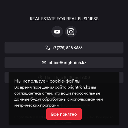
REAL ESTATE FOR REAL BUSINESS
+7 (775) 828 6666
office@brightrich.kz
Пн – Пт: с 10:00 до 19:00
Мы используем cookie-файлы
Во время посещения сайта brightrich.kz вы
соглашаетесь с тем, что ваши персональные
Карта сайта
данные будут обработаны с использованием
Условия пользования
метрических программ.
Политика конфиденциальности
Всё понятно
Bright Rich | CORFAC International © 2008 — 2026. Все права
защищены.