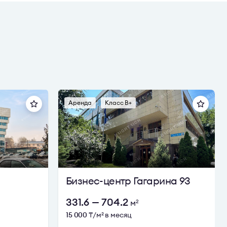
Аренда
Класс B+
Бизнес-центр Гагарина 93
331.6 — 704.2
м
2
15 000
₸/м
в месяц
2