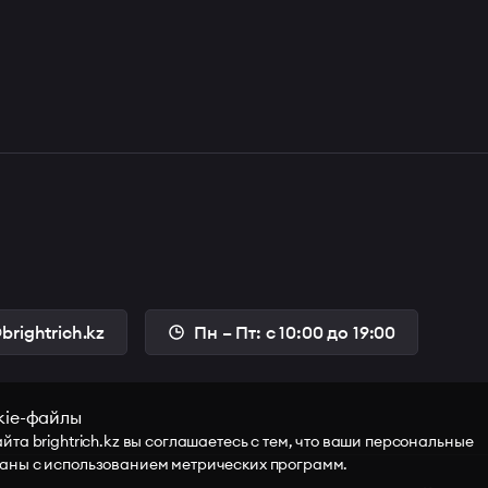
brightrich.kz
Пн – Пт: с 10:00 до 19:00
kie-файлы
йта brightrich.kz вы соглашаетесь с тем, что ваши персональные
аны с использованием метрических программ.