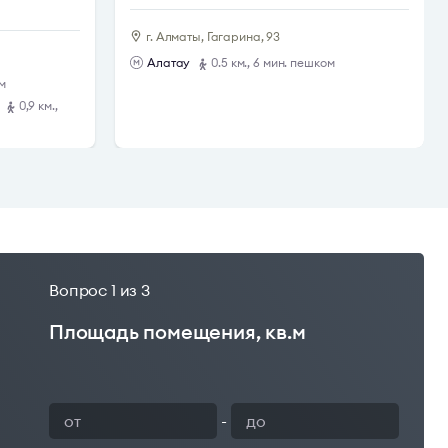
г. Алматы, Гагарина, 93
А
Алатау
0.5 км., 6 мин. пешком
ом
0,9 км.,
Вопрос
1
из 3
Площадь помещения, кв.м
Ваш 
-