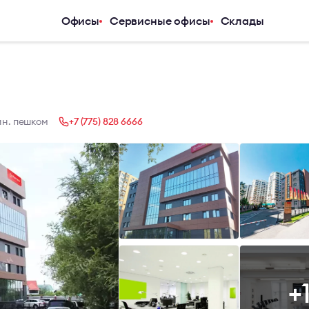
Офисы
Сервисные офисы
Склады
Услуги
Компания
Аналитический центр
О компани
Арендаторам
Услуги
Покупателям
Журнал
мин. пешком
+7 (775) 828 6666
Инвесторам
Новости
Владельцам и девелоперам
Карьера
Контакты
+