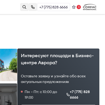
+7 (775) 828 6666
0
Контакты
Казахстан, г. Алматы, Наурызбай
и
Батыра 17А, БЦ Almaty Plaza, 8й этаж
+7 (775) 828 6666
office@brightrich.kz
Интересуют площади в Бизнес-
центре Аврора?
Оставьте заявку и узнайте обо всех
актуальных предложениях
Пн – Пт: с 10:00 до
+7 (775) 828
1
19:00
6666