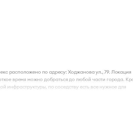
екс расположено по адресу: Ходжанова ул., 79. Локация
роткое время можно добраться до любой части города. Кр
кой инфраструктуры, по соседству есть все нужное для
 бизнеса. Аврора соответствует всем требованиям,
овременные инженерные коммуникации. Помещения
щих зонах Аврора выполнен отличный ремонт. Деловой ц
удачный.