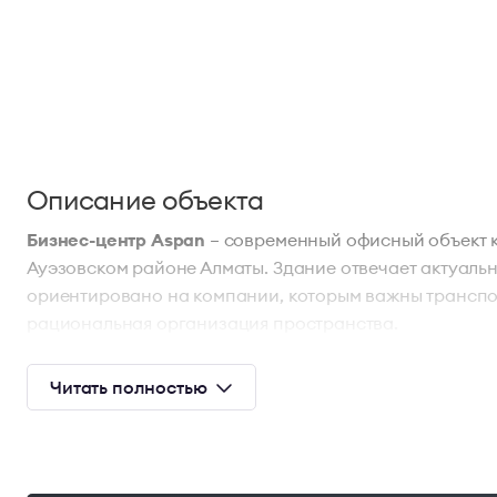
Описание объекта
Бизнес-центр Aspan
– современный офисный объект к
Ауэзовском районе Алматы. Здание отвечает актуаль
ориентировано на компании, которым важны транспо
рациональная организация пространства.
Локация и транспортная доступность
Читать полностью
Бизнес-центр находится в сформированном городско
В пяти минутах пешком расположена станция метро 
ежедневную логистику сотрудников и снижает зависи