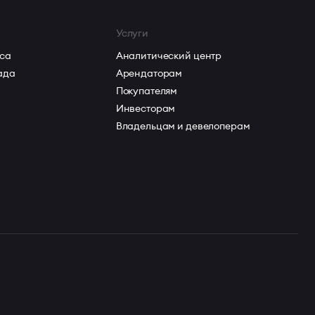
Услуги
са
Аналитический центр
ада
Арендаторам
Покупателям
вом
Инвесторам
Владельцам и девелоперам
же