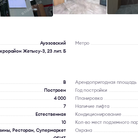
Ауэзовский
Метро
икрорайон Жетысу-3, 23 лит. Б
B
Арендопригодная площадь
Построен
Год постройки
4 000
Планировка
7
Наличие лифта
Естественная
Кондиционирование
10
Кол-во мест подземного па
зины, Ресторан, Супермаркет
Охрана