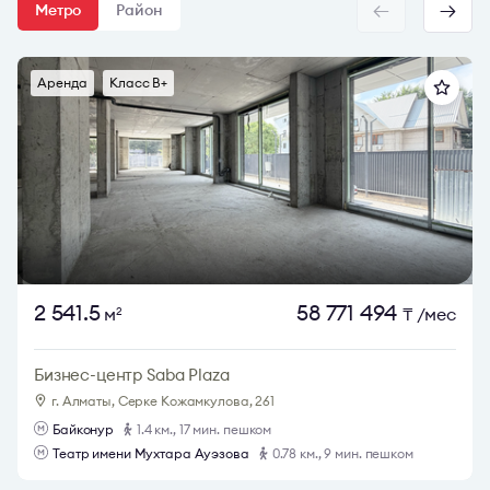
Метро
Район
Аренда
Класс B+
2 541.5
58 771 494
м
₸
/мес
2
Бизнес-центр Saba Plaza
г. Алматы, Серке Кожамкулова, 261
Байконур
1.4 км., 17 мин. пешком
Театр имени Мухтара Ауэзова
0.78 км., 9 мин. пешком