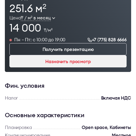
251.6 м
2
Цена
₸ / м
в месяц
2
14 000
₸/м
2
Пн – Пт: с 10:00 до 19:00
+7 (775) 828 6666
Получить презентацию
Назначить просмотр
Фин. условия
Налог
Включая НДС
Основные характеристики
Планировка
Open space, Кабинеты
Кондиционирование
Местное